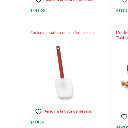
Añadir a la lista de deseos
$
445.00
$
488.5
Cuchara espátula de silicón – 36 cm
Molde 
Tablet
Añadir a la lista de deseos
$
418.36
$
445.