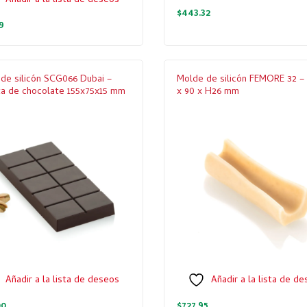
Añadir a la lista de deseos
$
443.32
9
de silicón SCG066 Dubai –
Molde de silicón FEMORE 32 – 
a de chocolate 155x75x15 mm
x 90 x H26 mm
Añadir a la lista de deseos
Añadir a la lista de d
00
$
727.95