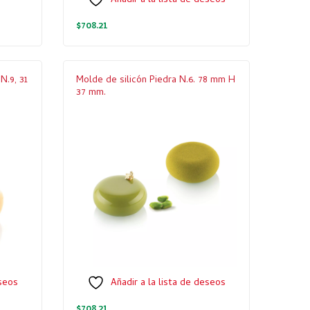
Añadir a la lista de deseos
$
708.21
N.9, 31
Molde de silicón Piedra N.6. 78 mm H
37 mm.
eseos
Añadir a la lista de deseos
$
708.21