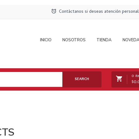
Contáctanos si deseas atención persona
INICIO
NOSOTROS
TIENDA
NOVED
0 i
SEARCH
$
0.
No products in the cart.
CTS