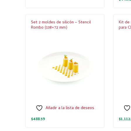
Set 2 moldes de silicón – Stencil
Kit d
Rombo (138×72 mm)
para C
Añadir a la lista de deseos
$
488.59
$
1,112