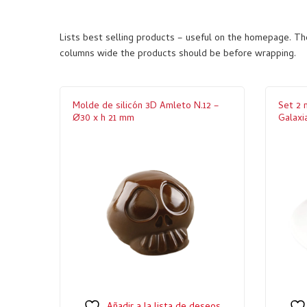
Lists best selling products – useful on the homepage. 
columns wide the products should be before wrapping.
Molde de silicón 3D Amleto N.12 –
Set 2 
Ø30 x h 21 mm
Galaxi