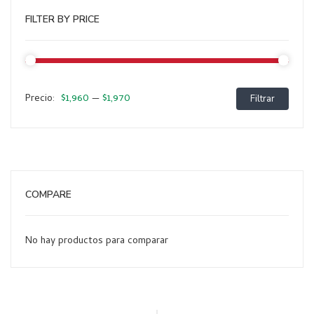
FILTER BY PRICE
$1,960
$1,970
Precio:
—
Filtrar
Preci
Preci
míni
máxi
COMPARE
No hay productos para comparar