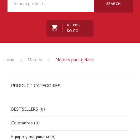
NOSOTROS
SEARCH
TIENDA
0 items
NOVEDADES
$
0.00
RECETAS
MARCAS
No products in the cart.
Inicio
Moldes
Moldes para gelato
CONTACTO
PRODUCT CATEGORIES
BESTSELLERS
(0)
Colorantes
(0)
Equipo y maquinaria
(9)