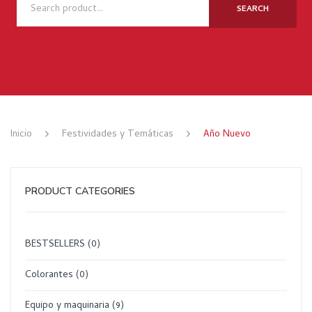
NOSOTROS
SEARCH
TIENDA
NOVEDADES
RECETAS
MARCAS
Inicio
Festividades y Temáticas
Año Nuevo
CONTACTO
PRODUCT CATEGORIES
BESTSELLERS
(0)
Colorantes
(0)
Equipo y maquinaria
(9)