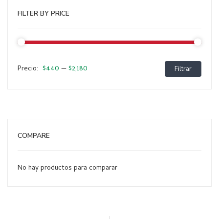
FILTER BY PRICE
$440
$2,180
Precio:
—
Filtrar
Preci
Preci
míni
máxi
COMPARE
No hay productos para comparar