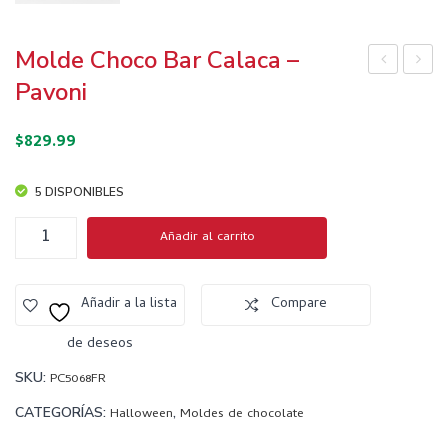
Molde Choco Bar Calaca –
uch
old
Pavoni
ara
e de
$
829.99
esp
silic
átul
ón
5 DISPONIBLES
a de
con
silic
for
Molde
Añadir al carrito
Choco
ón
ma
Bar
– 36
de
Calaca
Añadir a la lista
Compare
cm
con
–
ejo.
Pavoni
de deseos
Med
cantidad
SKU:
PC5068FR
idas
CATEGORÍAS:
,
Halloween
Moldes de chocolate
: 76