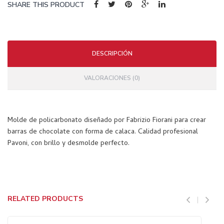
x 50
SHARE THIS PRODUCT
mm,
altu
ra
DESCRIPCIÓN
29
mm.
VALORACIONES (0)
+
cort
ado
Molde de policarbonato diseñado por Fabrizio Fiorani para crear
r.
barras de chocolate con forma de calaca. Calidad profesional
Pavoni, con brillo y desmolde perfecto.
RELATED PRODUCTS