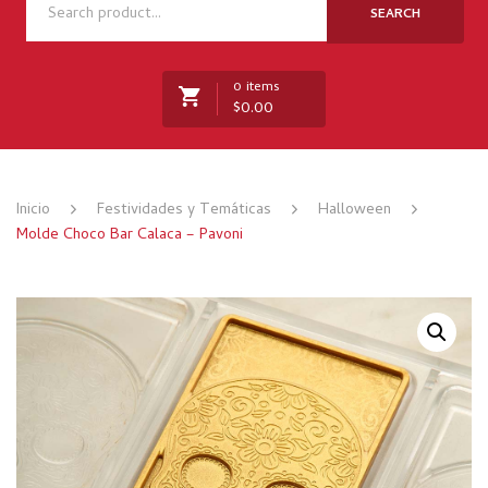
NOSOTROS
SEARCH
TIENDA
0 items
NOVEDADES
$
0.00
RECETAS
MARCAS
No products in the cart.
Inicio
Festividades y Temáticas
Halloween
CONTACTO
Molde Choco Bar Calaca – Pavoni