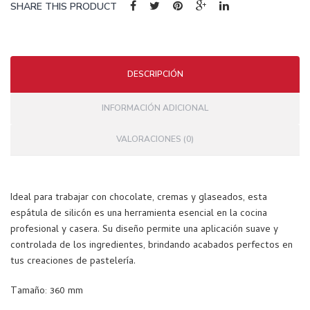
ales
SHARE THIS PRODUCT
–
80×
80
DESCRIPCIÓN
mm
–
INFORMACIÓN ADICIONAL
Caja
de
VALORACIONES (0)
250
Piez
as
Ideal para trabajar con chocolate, cremas y glaseados, esta
espátula de silicón es una herramienta esencial en la cocina
profesional y casera. Su diseño permite una aplicación suave y
controlada de los ingredientes, brindando acabados perfectos en
tus creaciones de pastelería.
Tamaño: 360 mm