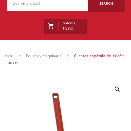
NOSOTROS
SEARCH
TIENDA
0 items
NOVEDADES
$
0.00
RECETAS
MARCAS
No products in the cart.
Inicio
Equipo y maquinaria
Cuchara espátula de silicón
CONTACTO
– 36 cm