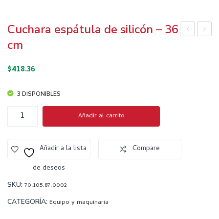
Cuchara espátula de silicón – 36
and
old
cm
ejas
e
$
418.36
cua
Cho
drad
co
3 DISPONIBLES
as
Bar
neg
Cala
Cuchara
Añadir al carrito
espátula
ras
ca –
de
para
Pav
silicón
Añadir a la lista
Compare
Por
oni
–
cion
36
de deseos
es
cm
SKU:
70.105.87.0002
cantidad
Indi
CATEGORÍA:
Equipo y maquinaria
vidu