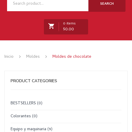
NOSOTROS
SEARCH
TIENDA
0 items
NOVEDADES
$
0.00
RECETAS
MARCAS
No products in the cart.
Inicio
Moldes
Moldes de chocolate
CONTACTO
PRODUCT CATEGORIES
BESTSELLERS
(0)
Colorantes
(0)
Equipo y maquinaria
(9)