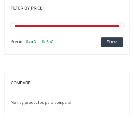
FILTER BY PRICE
$440
$1,830
Precio:
—
Filtrar
Preci
Preci
míni
máxi
COMPARE
No hay productos para comparar