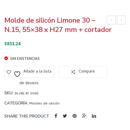
Molde de silicón Limone 30 –
old
old
N.15, 55×38 x H27 mm + cortador
e de
e de
$
833.24
silic
silic
ón
ón
SIN EXISTENCIAS
Clo
Am
ud
orini
Añadir a la lista
Compare
120
Orig
de deseos
–
ami
71×
110
SKU:
36.282.87.0065
71 x
–
CATEGORÍA:
Moldes de silicón
H34
74×
SHARE THIS PRODUCT
mm
83 x
H35