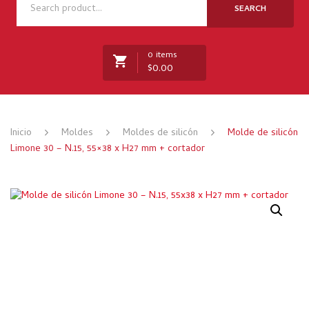
NOSOTROS
SEARCH
TIENDA
0 items
NOVEDADES
$
0.00
RECETAS
MARCAS
No products in the cart.
Inicio
Moldes
Moldes de silicón
Molde de silicón
CONTACTO
Limone 30 – N.15, 55×38 x H27 mm + cortador