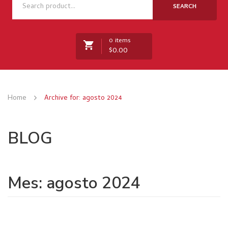
NOSOTROS
SEARCH
TIENDA
0 items
NOVEDADES
$
0.00
RECETAS
MARCAS
No products in the cart.
Home
Archive for:
agosto 2024
CONTACTO
BLOG
Mes:
agosto 2024