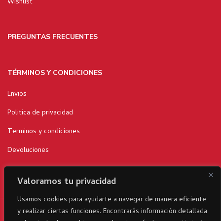
Wishlist
PREGUNTAS FRECUENTES
TÉRMINOS Y CONDICIONES
Envios
Politica de privacidad
Terminos y condiciones
Devoluciones
Valoramos tu privacidad
Usamos cookies para ayudarte a navegar de manera eficiente
y realizar ciertas funciones. Encontrarás información detallada
RicaItalia es una marca registrada© 2024 parte del Grupo