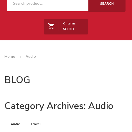
NOSOTROS
SEARCH
TIENDA
0 items
NOVEDADES
$
0.00
RECETAS
MARCAS
No products in the cart.
Home
Audio
CONTACTO
BLOG
Category Archives:
Audio
Audio
Travel