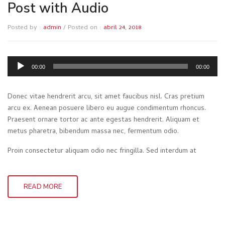
Post with Audio
Posted by :
admin
/
Posted on :
abril 24, 2018
Reproductor
00:00
00:00
de
audio
Donec vitae hendrerit arcu, sit amet faucibus nisl. Cras pretium
arcu ex. Aenean posuere libero eu augue condimentum rhoncus.
Praesent ornare tortor ac ante egestas hendrerit. Aliquam et
metus pharetra, bibendum massa nec, fermentum odio.
Proin consectetur aliquam odio nec fringilla. Sed interdum at
READ MORE