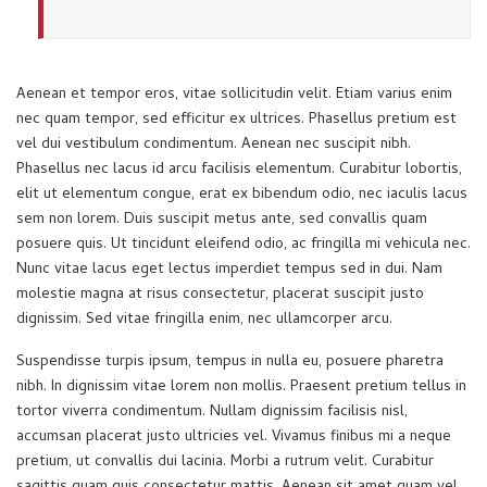
Aenean et tempor eros, vitae sollicitudin velit. Etiam varius enim
nec quam tempor, sed efficitur ex ultrices. Phasellus pretium est
vel dui vestibulum condimentum. Aenean nec suscipit nibh.
Phasellus nec lacus id arcu facilisis elementum. Curabitur lobortis,
elit ut elementum congue, erat ex bibendum odio, nec iaculis lacus
sem non lorem. Duis suscipit metus ante, sed convallis quam
posuere quis. Ut tincidunt eleifend odio, ac fringilla mi vehicula nec.
Nunc vitae lacus eget lectus imperdiet tempus sed in dui. Nam
molestie magna at risus consectetur, placerat suscipit justo
dignissim. Sed vitae fringilla enim, nec ullamcorper arcu.
Suspendisse turpis ipsum, tempus in nulla eu, posuere pharetra
nibh. In dignissim vitae lorem non mollis. Praesent pretium tellus in
tortor viverra condimentum. Nullam dignissim facilisis nisl,
accumsan placerat justo ultricies vel. Vivamus finibus mi a neque
pretium, ut convallis dui lacinia. Morbi a rutrum velit. Curabitur