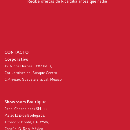
Recibe ofertas de Ricaitalia antes que nadie
CONTACTO
Corporativo:
Av. Niños Héroes #2786 Int. B,
Col. Jardines del Bosque Centro
C.P. 44520, Guadalajara, Jal. México
Showroom Boutique:
Rcda. Chachalacas SM 309,
MZ 20 Lt 11-06 Bodega 25,
Alfredo V. Bonfil, C.P. 77560,
Cancún, Q. Roo. México