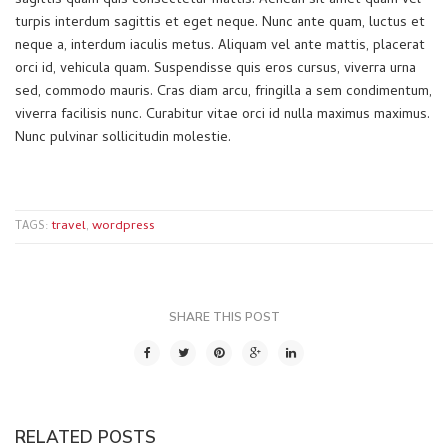
sagittis quam quis consectetur mattis. Aenean sit amet quam vel
turpis interdum sagittis et eget neque. Nunc ante quam, luctus et
neque a, interdum iaculis metus. Aliquam vel ante mattis, placerat
orci id, vehicula quam. Suspendisse quis eros cursus, viverra urna
sed, commodo mauris. Cras diam arcu, fringilla a sem condimentum,
viverra facilisis nunc. Curabitur vitae orci id nulla maximus maximus.
Nunc pulvinar sollicitudin molestie.
travel
wordpress
TAGS:
,
SHARE THIS POST
RELATED POSTS