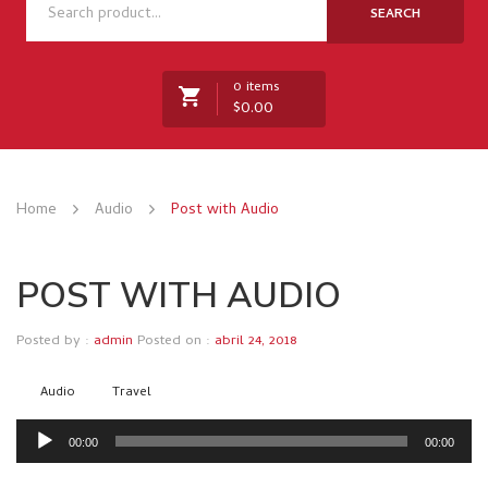
NOSOTROS
SEARCH
TIENDA
0 items
NOVEDADES
$
0.00
RECETAS
MARCAS
No products in the cart.
Home
Audio
Post with Audio
CONTACTO
POST WITH AUDIO
Posted by :
admin
Posted on :
abril 24, 2018
Audio
Travel
Reproductor
00:00
00:00
de
audio