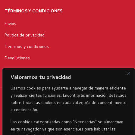
TÉRMINOS Y CONDICIONES
Envios
Politica de privacidad
Terminos y condiciones
Devoluciones
Valoramos tu privacidad
Usamos cookies para ayudarte a navegar de manera eficiente
y realizar ciertas funciones. Encontrarás información detallada
RicaItalia es una marca registrada© 2024 parte del Grupo
sobre todas las cookies en cada categoría de consentimiento
Corporativo23 . Todos los derechos reservados
a continuación.
Las cookies categorizadas como "Necesarias" se almacenan
en tu navegador ya que son esenciales para habilitar las