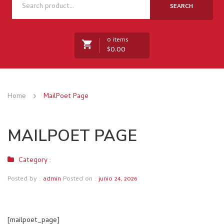
NOSOTROS
SEARCH
TIENDA
0 items
NOVEDADES
$
0.00
RECETAS
MARCAS
No products in the cart.
Home
MailPoet Page
CONTACTO
MAILPOET PAGE
Category :
Posted by :
admin
Posted on :
junio 24, 2026
[mailpoet_page]